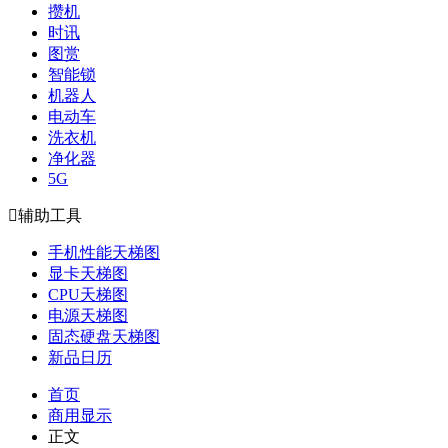
攒机
时讯
图赏
智能锁
机器人
电动车
洗衣机
净化器
5G

辅助工具
手机性能天梯图
显卡天梯图
CPU天梯图
电源天梯图
固态硬盘天梯图
新品日历
首页
商用显示
正文