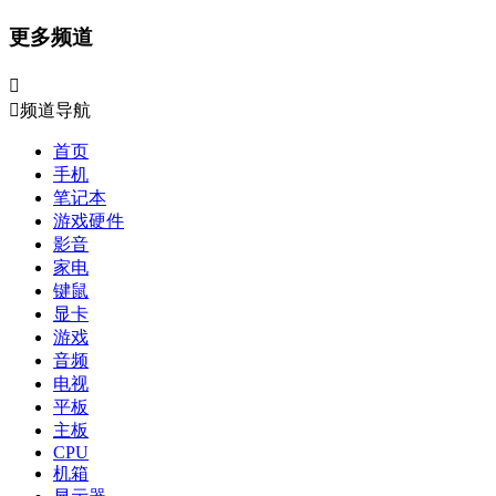
更多频道


频道导航
首页
手机
笔记本
游戏硬件
影音
家电
键鼠
显卡
游戏
音频
电视
平板
主板
CPU
机箱