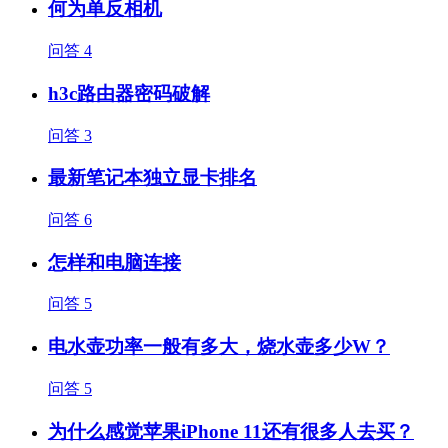
何为单反相机
问答
4
h3c路由器密码破解
问答
3
最新笔记本独立显卡排名
问答
6
怎样和电脑连接
问答
5
电水壶功率一般有多大，烧水壶多少W？
问答
5
为什么感觉苹果iPhone 11还有很多人去买？