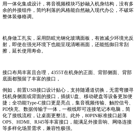
用一体化集成设计，将音视频模块巧妙融入机身结构，没有多
余的外接组件，简约利落的风格能自然融入现代办公，不破坏
整体装修格调。
机身做工扎实，采用防眩光钢化玻璃面板，有效减少环境光反
射，即使在强光环境下也能呈现清晰画面，还能抵御日常刮
擦，延长使用寿命。
接口布局丰富且合理，4355T在机身的正面、背部侧面、背部
底面都预留了丰富的接口，
例如，前置USB接口设计贴心，支持随通道切换，无需弯腰寻
找机身侧面或背面的接口，插拔U盘、移动硬盘等设备更加便
捷；全功能Type-C接口更是亮点，集音视频传输、触控信号、
PD快充、数据传输于一体，一根线即可连接笔记本电脑，简
化了接线流程，让桌面更整洁。此外，80PIN标准接口超薄
OPS、HDMI、RJ45等丰富接口，能满足外接音响、网络连接
等多样化场景需求，兼容性极强。