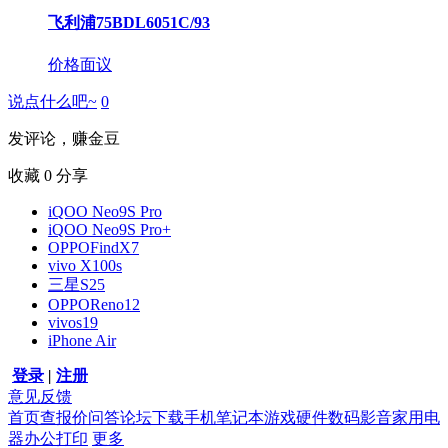
飞利浦75BDL6051C/93
价格面议
说点什么吧~
0
发评论，赚金豆
收藏
0
分享
iQOO Neo9S Pro
iQOO Neo9S Pro+
OPPOFindX7
vivo X100s
三星S25
OPPOReno12
vivos19
iPhone Air
登录
|
注册
意见反馈
首页
查报价
问答
论坛
下载
手机
笔记本
游戏硬件
数码影音
家用电
器
办公打印
更多