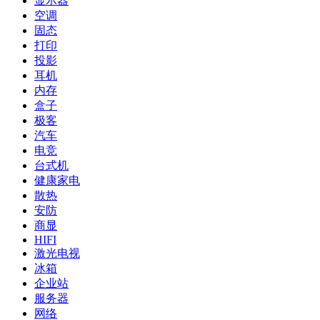
显示器
空调
固态
打印
投影
耳机
内存
盒子
极客
汽车
电竞
台式机
健康家电
散热
安防
商显
HIFI
激光电视
冰箱
企业站
服务器
网络