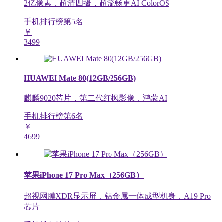
2亿像素，超清四摄，超流畅更AI ColorOS
手机排行榜第
5
名
￥
3499
HUAWEI Mate 80(12GB/256GB)
麒麟9020芯片，第二代红枫影像，鸿蒙AI
手机排行榜第
6
名
￥
4699
苹果iPhone 17 Pro Max（256GB）
超视网膜XDR显示屏，铝金属一体成型机身，A19 Pro
芯片