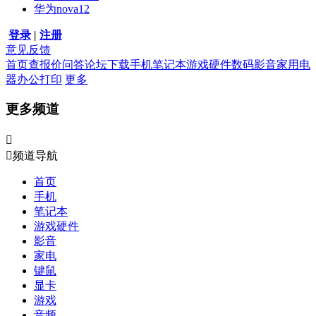
华为nova12
登录
|
注册
意见反馈
首页
查报价
问答
论坛
下载
手机
笔记本
游戏硬件
数码影音
家用电
器
办公打印
更多
更多频道


频道导航
首页
手机
笔记本
游戏硬件
影音
家电
键鼠
显卡
游戏
音频