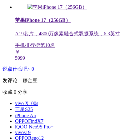
苹果iPhone 17（256GB）
A19芯片，4800万像素融合式双摄系统，6.3英寸
手机排行榜第
10
名
￥
5999
说点什么吧~
0
发评论，赚金豆
收藏
0
分享
vivo X100s
三星S25
iPhone Air
OPPOFindX7
iQOO Neo9S Pro+
vivos19
OPPOReno12