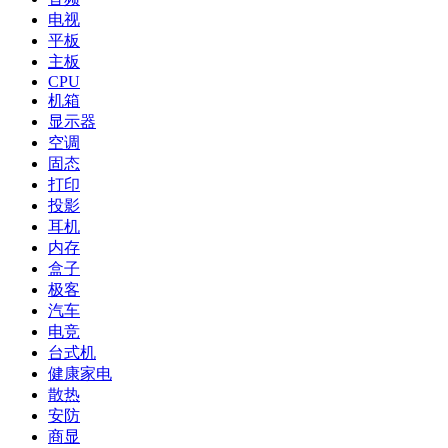
电视
平板
主板
CPU
机箱
显示器
空调
固态
打印
投影
耳机
内存
盒子
极客
汽车
电竞
台式机
健康家电
散热
安防
商显